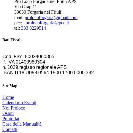
Pro Loco Forgaria nel Friuli APS
Via Grap 11
33030 Forgaria nel Friuli
mail:
prolocoforgaria@gmail.com
pec:
prolocoforgaria@pec.it
tel:
333 8229514
Dati Fiscali
Cod. Fisc. 80024060305
P. IVA 01400980304
n. 1029 registro regionale APS
IBAN IT18 U088 0564 1900 1700 0000 382
Site Map
Home
Calendario Eventi
Noi Proloco
Ospiti
Punto Iat
Casa della Manualità
Contatti